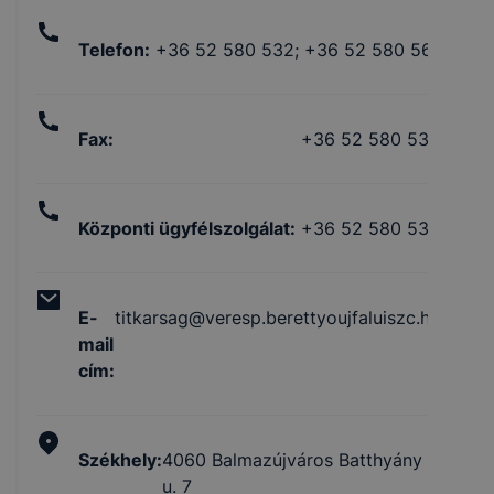
Telefon
:
+36 52 580 532; +36 52 580 561
Fax
:
+36 52 580 532
Központi ügyfélszolgálat
:
+36 52 580 532
E-
titkarsag@veresp.berettyoujfaluiszc.hu
mail
cím
:
Székhely
:
4060 Balmazújváros Batthyány
u. 7