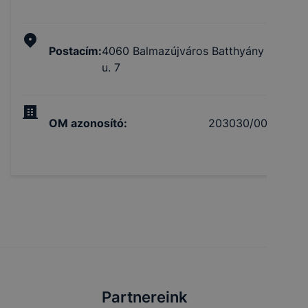
Postacím
:
4060 Balmazújváros Batthyány
u. 7
OM azonosító
:
203030/002
Partnereink