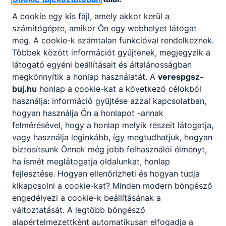
A cookie egy kis fájl, amely akkor kerül a
számítógépre, amikor Ön egy webhelyet látogat
meg. A cookie-k számtalan funkcióval rendelkeznek.
Többek között információt gyűjtenek, megjegyzik a
látogató egyéni beállításait és általánosságban
megkönnyítik a honlap használatát. A
verespgsz-
buj.hu
honlap a cookie-kat a következő célokból
Gmail
használja: információ gyűjtése azzal kapcsolatban,
hogyan használja Ön a honlapot -annak
felmérésével, hogy a honlap melyik részeit látogatja,
vagy használja leginkább, így megtudhatjuk, hogyan
biztosítsunk Önnek még jobb felhasználói élményt,
ha ismét meglátogatja oldalunkat, honlap
fejlesztése. Hogyan ellenőrizheti és hogyan tudja
Youtube csatorna
kikapcsolni a cookie-kat? Minden modern böngésző
engedélyezi a cookie-k beállításának a
változtatását. A legtöbb böngésző
alapértelmezettként automatikusan elfogadja a