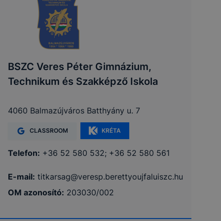
BSZC Veres Péter Gimnázium,
Technikum és Szakképző Iskola
4060 Balmazújváros Batthyány u. 7
CLASSROOM
KRÉTA
Telefon:
+36 52 580 532; +36 52 580 561
E-mail:
titkarsag@veresp.berettyoujfaluiszc.hu
OM azonosító:
203030/002