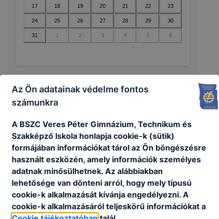
17
18
19
20
21
22
23
24
25
26
27
28
29
30
31
1
2
3
4
5
6
Az Ön adatainak védelme fontos
🔎 Nincsenek események ebben a
számunkra
hónapban
A BSZC Veres Péter Gimnázium, Technikum és
Szakképző Iskola honlapja cookie-k (sütik)
formájában információkat tárol az Ön böngészésre
használt eszközén, amely információk személyes
adatnak minősülhetnek. Az alábbiakban
lehetősége van dönteni arról, hogy mely típusú
cookie-k alkalmazását kívánja engedélyezni. A
cookie-k alkalmazásáról teljeskörű információkat a
Cookie tájékoztatóban
talál.