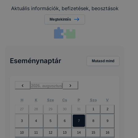
Aktuális információk, befizetések, beosztások
Megtekintés
Eseménynaptár
Mutasd mind
‹
›
2026. augusztus
H
K
Sze
Cs
P
Szo
V
27
28
29
30
31
1
2
3
4
5
6
7
8
9
10
11
12
13
14
15
16